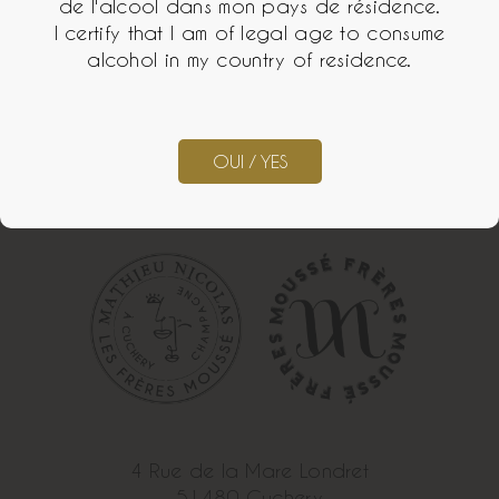
de l'alcool dans mon pays de résidence.
I certify that I am of legal age to consume
Hébergement du site
alcohol in my country of residence.
OVH - 2 rue Kellermann - 59100 Roubaix - France
OUI / YES
4 Rue de la Mare Londret
51480 Cuchery