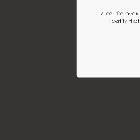
Je certifie avo
I certify th