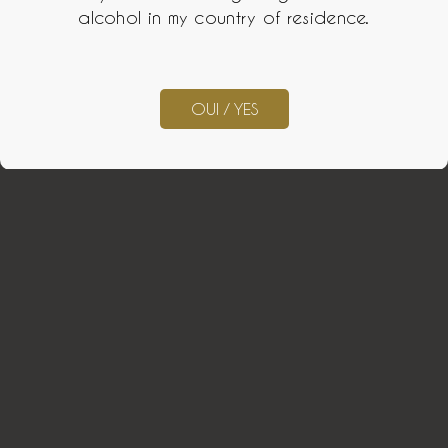
alcohol in my country of residence.
OUI / YES